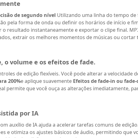
amente
cisão de segundo nível
Utilizando uma linha do tempo de 
eção pela forma de onda ou definir os horários de início e f
r o resultado instantaneamente e exportar o clipe final. MP
ados, extrair os melhores momentos de músicas ou cortar 
, o volume e os efeitos de fade.
troles de edição flexíveis. Você pode alterar a velocidade
ara 200%
e aplique suavemente
Efeitos de fade-in ou fade
eal permite que você ouça as alterações imediatamente, pa
istida por IA
m auxílio de IA ajuda a acelerar tarefas comuns de edição
ões e otimiza os ajustes básicos de áudio, permitindo que v