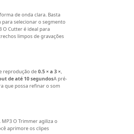
forma de onda clara. Basta
im para selecionar o segmento
3 O Cutter é ideal para
trechos limpos de gravações
 de reprodução de
0.5 × a 3 ×
,
-out de até 10 segundos
A pré-
ra que possa refinar o som
. MP3 O Trimmer agiliza o
ocê aprimore os clipes